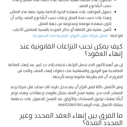
حسب أيضًا نوع العقد.
حصول الموظف على شهادة الخبرة الخاصة بفترة عمله في المكان،
وهذا على حسب مدة العمل وعلى حسب أيضًا نوع العقد، ولابد أن
تكون شهادة موقعة ومختومة من جهة العمل.
تأمين عملية نقل الكفالة أو تذاكر العودة بالنسبة للعاملين الأجانب.
اقرا ايضا :
افضل شركة حلول الموارد البشرية في السعودية
كيف يمكن تجنب النزاعات القانونية عند
إنهاء العقود؟
إن من أهم الأمور التي تجعل النزاعات تختفي إلى حد كبير عند إنهاء العلاقة
التعاقدية هو التوثيق والشفافية في خطوات إنهاء العقد، والتي من
الضروري أن تتم بطريقة مكتوبة ويتم تأريخها.
ومن الأفضل دائمًا لفض النزاع أن يتم تدخل طرف ثالث محايد مثل شركة وعد
المصادر التي تدير عملية فسخ العقد بشكل قانوني وعقلاني، وهي توفر
أيضًا عمليات توثيق المستندات والأوراق عند الفسخ، للحصول على خدماتها
يمكنك الاتصال على الرقم 966112060760.
ما الفرق بين إنهاء العقد المحدد وغير
المحدد المدة؟