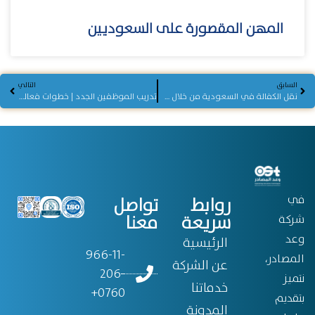
المهن المقصورة على السعوديين
السابق
التالي
نقل الكفالة في السعودية من خلال شركة وعد المصادر
تدريب الموظفين الجدد | خطوات فعالة للحلول التشغيلية
في
روابط
تواصل
سريعة
معنا
شركة
وعد
الرئيسية
966-11-
المصادر،
عن الشركة
206-
نتميز
خدماتنا
0760+
بتقديم
المدونة