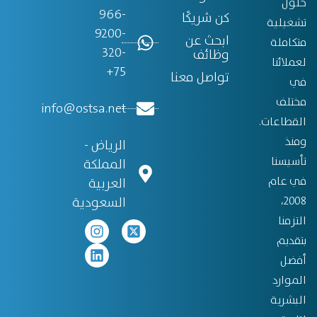
حلول
966-
كن شريكًا
تشغيلية
9200-
ابحث عن
متكاملة
320-
وظائف
لعملائنا
75+
تواصل معنا
في
مختلف
info@ostsa.net
القطاعات.
ومنذ
الرياض -
تأسيسنا
المملكة
في عام
العربية
2008،
السعودية
التزمنا
بتقديم
أفضل
الموارد
البشرية