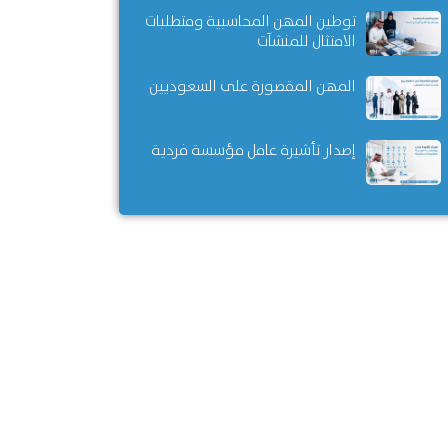
توطين المهن المحاسبية ومتطلبات
الامتثال للمنشآت
المهن المقصورة على السعوديين
إصدار تأشيرة عامل مؤسسة فردية