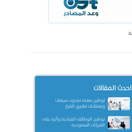
ة
احدث المقالات
توطين مهنة مندوب مبيعات
ومتطلبات تطبيق القرار
توطين الوظائف القيادية وأثره على
الشركات السعودية