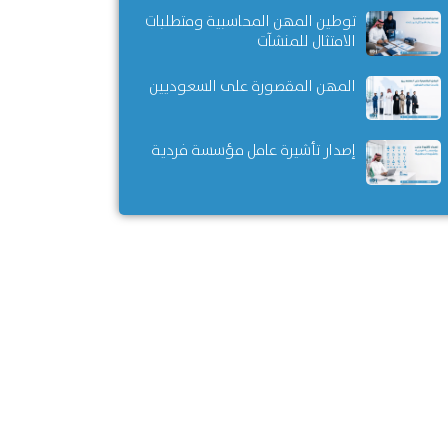
توطين المهن المحاسبية ومتطلبات
الامتثال للمنشآت
المهن المقصورة على السعوديين
إصدار تأشيرة عامل مؤسسة فردية