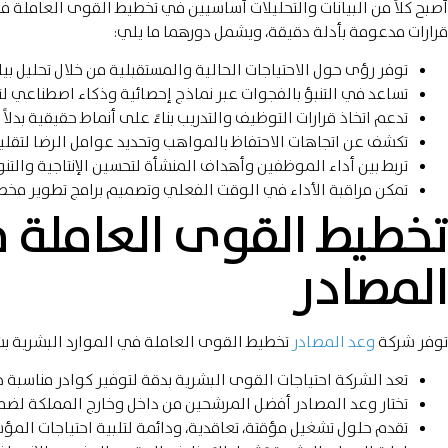
أصبح كلاً من البيانات والتحليلات أساسيين في تخطيط القوى العاملة في
قرارات مدعومة بأدلة دقيقة، ويشمل دورهما ما يلي:
توفر رؤى حول الاحتياجات الحالية والمستقبلية من خلال تحليل بيان
تساعد في التنبؤ بالفجوات عبر نماذج إحصائية وذكاء اصطناعي لتو
تدعم اتخاذ قرارات التوظيف والتدريب بناءً على أنماط حقيقية بدلاً
تكشف عن اتجاهات الاحتفاظ بالمواهب وتحديد عوامل الرضا لتقليل 
تربط بين أداء الموظفين وأهداف المنشأة لتحسين الإنتاجية والتن
تمكن مراقبة الأداء في الوقت الفعلي وتصميم برامج تطوير مخ
تخطيط القوى العاملة م
المصادر
توفر شركة
وعد المصادر
تخطيط القوى العاملة في الموارد البشرية ب
تعد الشركة احتياجات القوى البشرية بدقة لتوفير كوادر مناسبة
تختار وعد المصادر أفضل المرشحين من داخل وخارج المملكة لضما
تقدم حلول تشغيل مؤقتة، تعاقدية، ودائمة لتلبية احتياجات المؤ