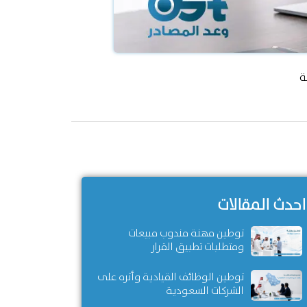
ة
احدث المقالات
توطين مهنة مندوب مبيعات
ومتطلبات تطبيق القرار
توطين الوظائف القيادية وأثره على
الشركات السعودية