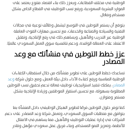
الوطنية في مختلف القطاعات، ويعزز ذلك بناء اقتصاد متنوع يعتمد على
الموارد البشرية السعودية، ورفع نسب التوظيف في القطاع الخاص بشكل
مستدام وفعّال.
يتوقع أن يستمر التوطين في التوسع ليشمل وظائف نوعية في مجالات
التقنية والسياحة والصناعة والخدمات، مع تحسين مهارات القوى العاملة
الوطنية عبر التدريب والتأهيل، ويساهم ذلك في رفع الإنتاجية، وتقليل
الاعتماد على العمالة الوافدة، ودعم تنافسية سوق العمل السعودي عالميًا.
عزز خطط التوطين في منشأتك مع وعد
المصادر
تساعدك خطط التوطين على تطوير منشأتك من خلال استقطاب الكفاءات
الوطنية المناسبة ورفع كفاءة الأداء داخل بيئة العمل، ومع حلول شركة
وعد
المصادر
، يمكنك تنفيذ استراتيجيات توظيف فعالة تدعم تحقيق نسب التوطين
المطلوبة بسهولة، مع تحسين استقرار الموظفين وزيادة الإنتاجية بشكل
مستمر ومتوازن.
كما توفر حلول التوطين فرصًا لتطوير الهيكل الوظيفي داخل المنشأة بما
يتوافق مع متطلبات السوق السعودي، وتعمل شركة وعد المصادر على دعم
الشركات في إدارة عمليات التوظيف والتأهيل، مما يساهم في الامتثال
للأنظمة، وتعزيز النمو المستدام، وبناء فريق عمل سعودي مؤهل وقادر