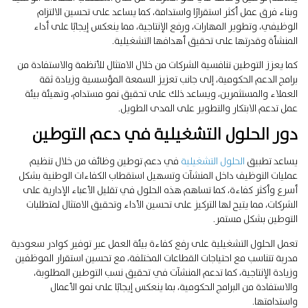
وبناء فرق عمل أكثر استقرارًا واستدامة، كما يساعد على تحسين الالتزام
الوظيفي، وتطوير المهارات، ورفع الإنتاجية، مما ينعكس إيجابًا على أداء
المنشأة وقدرتها على تحقيق أهدافها التشغيلية.
كما يعزز التوطين تنافسية الشركات من خلال الامتثال للأنظمة والاستفادة من
برامج الدعم الحكومية، إلى جانب تعزيز السمعة المؤسسية وزيادة ثقة
العملاء والمستثمرين، ويساعد ذلك على تحقيق نمو مستدام، وتهيئة بيئة
عمل تدعم الابتكار والتطوير على المدى الطويل.
دور الحلول التشغيلية في دعم التوطين
يساعد تطبيق
الحلول التشغيلية
في دعم توطين وظائف من خلال تنظيم
عمليات التوظيف داخل المنشآت وتسهيل استقطاب الكفاءات الوطنية بشكل
أسرع وأكثر كفاءة، كما تساهم هذه الحلول في تقليل الأعباء الإدارية على
الشركات، مما يتيح لها التركيز على تحسين الأداء وتحقيق الامتثال لمتطلبات
التوطين بشكل مستمر.
تعمل الحلول التشغيلية على رفع كفاءة بيئة العمل عبر توفير كوادر سعودية
مدربة تتناسب مع احتياجات القطاعات المختلفة، مع تحسين استقرار الموظفين
وزيادة الإنتاجية، كما تدعم المنشآت في تحقيق نسب التوطين المطلوبة،
والاستفادة من البرامج الحكومية، بما ينعكس إيجابًا على نمو الأعمال
واستدامتها.