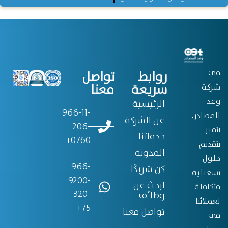
في
روابط
تواصل
سريعة
معنا
شركة
وعد
الرئيسية
966-11-
المصادر،
عن الشركة
206-
نتميز
خدماتنا
0760+
بتقديم
المدونة
حلول
966-
كن شريكًا
تشغيلية
9200-
ابحث عن
متكاملة
320-
وظائف
لعملائنا
75+
تواصل معنا
في