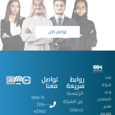
أهلاً بكم في عالم وعد المصادر لحلول التشغيل
كن مستعدًا
تواصل الان
في
روابط
تواصل
سريعة
معنا
شركة
وعد
الرئيسية
966-11-
المصادر،
عن الشركة
206-
نتميز
خدماتنا
0760+
بتقديم