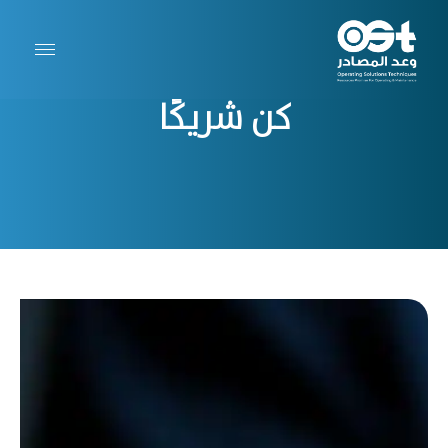
كن شريكًا