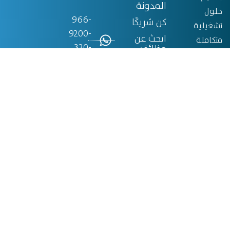
المدونة
حلول
966-
كن شريكًا
تشغيلية
9200-
ابحث عن
متكاملة
320-
وظائف
لعملائنا
75+
تواصل معنا
في
مختلف
info@ostsa.net
القطاعات.
ومنذ
الرياض -
تأسيسنا
المملكة
في عام
العربية
2008،
السعودية
التزمنا
بتقديم
أفضل
الموارد
البشرية