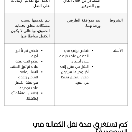
المصادر من خلال اتفاق
العمل مع تقديم الإثباتات
بين الطرفين.
على النقل
الشروط
تتم بموافقة الطرفين
يتم تقديمها بسبب
ورضائهما.
مشكلات تتعلق بحماية
الحقوق، وبالتالي لا يكون
الكفيل موافقًا فيها.
شخص يرغب في
شخص تم تأخير
الأمثلة
الحصول على فرصة
أجره.
عمل أفضل.
عدم الموافقة
النقل من منزل إلى
على توثيق العقد.
آخر وحينها سيكون
انتهاء إقامة
مكان العميل بعيدًا
العامل وعدم
عن الفرد.
موافقة الكفيل
على تجديدها.
إفلاس المنشأة أو
إغلاقها.
كم تستغرق مدة نقل الكفالة في