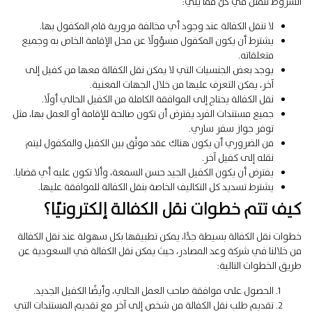
الشروط تتمثل في كلٍّ مما يلي:
لا تنقل الكفالة عند وجود أي مخالفة مرورية قام المكفول بها.
يشترط أن يكون المكفول مسؤولًا عن محل الإقامة الخاص به وجميع
متعلقاته.
يوجد بعض الجنسيات التي لا يمكن نقل الكفالة معها من كفيل إلى
آخر، يمكن التعرف عليها من خلال الجهات المعنية.
نقل الكفالة يحتاج إلى الموافقة الكاملة من الكفيل الحالي أولًا.
جميع مستندات الفرد يفترض أن تكون صالحة للإقامة أو العمل بها، مثل
توفر جواز سفر ساري.
من الضروري أن يكون هناك عقد موثَّق بين الكفيل والمكفول ليتم
نقله إلى كفيل آخر.
يفترض أن يكون الكفيل الجيد حسن السمعة، وألا تكون عليه أي قضايا.
يشترط تسديد كل التكاليف الخاصة بنقل الكفالة للموافقة عليها.
كيف تتم خطوات نقل الكفالة إلكترونيًا؟
خطوات نقل الكفالة بسيطة جدًّا، يمكن تطبيقها بكل سهولة عند نقل الكفالة
من خلالنا في شركة وعد المصادر، حيث يمكن نقل الكفالة في السعودية عن
طريق الخطوات التالية:
الحصول على موافقة صاحب العمل الحالي، وأيضًا الكفيل الجديد.
تقديم طلب نقل الكفالة من شخص إلى آخر مع تقديم المستندات التي