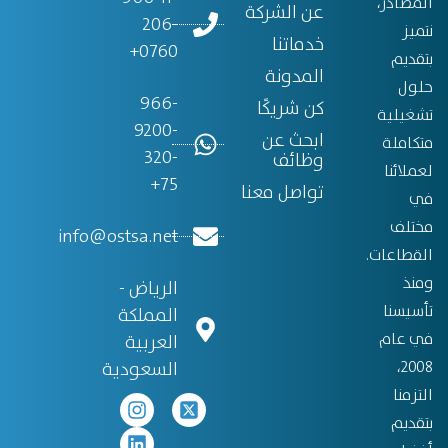
المصادر،
عن الشركة
206-
نتميز
خدماتنا
0760+
بتقديم
المدونة
حلول
966-
كن شريكًا
تشغيلية
9200-
ابحث عن
متكاملة
320-
وظائف
لعملائنا
75+
تواصل معنا
في
مختلف
info@ostsa.net
القطاعات.
ومنذ
الرياض -
تأسيسنا
المملكة
في عام
العربية
2008،
السعودية
التزمنا
بتقديم