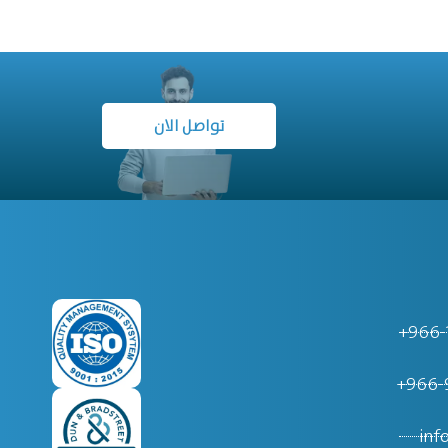
تواصل الان
966-
966-9
inf