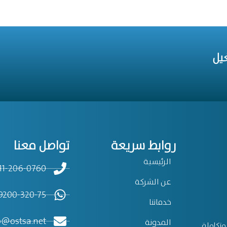
يل
روابط سريعة
تواصل معنا
الرئيسية
11-206-0760+
عن الشركة
200-320-75+
خدماتنا
o@ostsa.net
المدونة
تكاملة